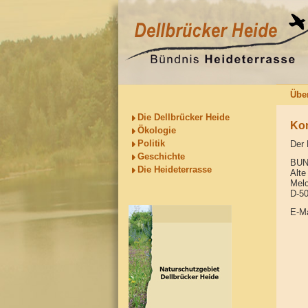
Übe
Die Dellbrücker Heide
Kon
Ökologie
Politik
Der 
Geschichte
BU
Die Heideterrasse
Alte
Melc
D-50
E-Ma