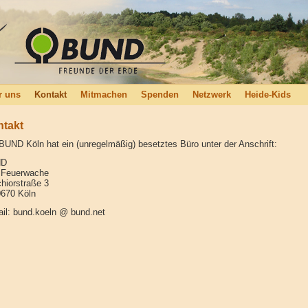
r uns
Kontakt
Mitmachen
Spenden
Netzwerk
Heide-Kids
takt
BUND Köln hat ein (unregelmäßig) besetztes Büro unter der Anschrift:
ND
 Feuerwache
hiorstraße 3
670 Köln
il: bund.koeln @ bund.net