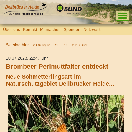
Über uns
Kontakt
Mitmachen
Spenden
Netzwerk
Sie sind hier:
> Ökologie
> Fauna
> Insekten
10.07.2023, 22:47 Uhr
Brombeer-Perlmuttfalter entdeckt
Neue Schmetterlingsart im
Naturschutzgebiet Dellbrücker Heide...